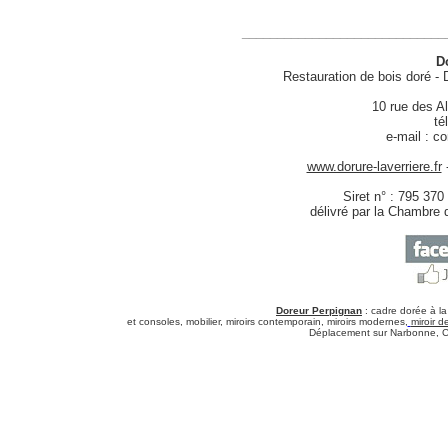
_____________________________
D
Restauration de bois doré - 
10 rue des A
té
e-mail : co
www.dorure-laverriere.fr
Siret n° : 795 37
délivré par la Chambre d
Doreur Perpignan
: cadre dorée à la
et consoles, mobilier, miroirs contemporain, miroirs modernes,
miroir d
Déplacement sur Narbonne, Ca