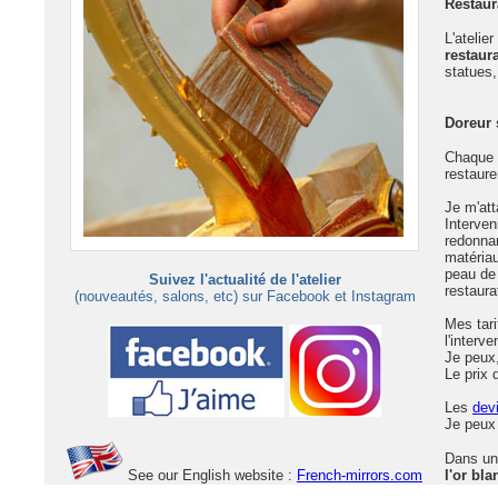
Restaur
L'atelie
restaur
statues,
Doreur 
Chaque r
restaure
Je m'att
Interven
redonna
matériau
peau de 
Suivez l'actualité de l'atelier
restaura
(nouveautés, salons, etc) sur Facebook et Instagram
Mes tari
l'interve
Je peux,
Le prix 
Les
devi
Je peux 
Dans un 
See our English website :
French-mirrors.com
l'or bla