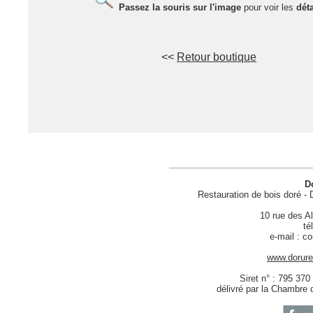
Passez la souris sur l'image
pour voir les
déta
<<
Retour boutique
_____________________________
D
Restauration de bois doré - 
10 rue des A
té
e-mail : co
www.dorure-
Siret n° : 795 37
délivré par la Chambre d